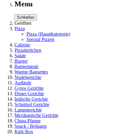
Menu
Schließen
Geöffnet
Pizza
Pizza
(Hauptkategorie)
Spezial Pizzen
Calzone
Pizzabrötchen
Salate
Burger
Burgermenü
Warme Baguettes
Nudelgerichte
Aufläufe
Gyros Gerichte
Döner Gerichte
Indische Gerichte
Schnitzel Gerichte
Lammgerichte
Mexikanische Gerichte
China-Pfanne
Snack / Beilagen
Kidz Box