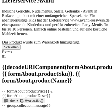
Lieferservice Avanti
Indische Gerichte, Nudelmenüs, Salate, Getränke - Avanti in
Roßwein punktet mit einer umfangreichen Speisekarte. Für
abenteuerlustige Kids hat der Lieferservice www.avanti-rosswein.de
eine spannende Kinderbox und perfekt zubereitete Party-Menüs für
bis zu 10 Personen. Einfach online bestellen und auf eine köstliche
Mahlzeit freuen.
Das Produkt wurde zum Warenkorb hinzugefügt.
Schließen
Extras
01
{{decodeURIComponent(formAbout.produc
{{ formAbout.productSku}}. {{
formAbout.productName}}
{{ formAbout.productPrice}} €
{{ formAbout.productDescr}}
{{$index + 1}}. {{value.title}}
{{ group.collection.message}}