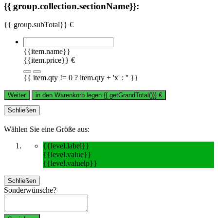
{{ group.collection.sectionName}}:
{{ group.subTotal}} €
{{item.name}}
{{item.price}} €
{{ item.qty != 0 ? item.qty + 'x' : '' }}
Weiter
in den Warenkorb legen
{{ getGrandTotal()}}
€
Schließen
Wählen Sie eine Größe aus:
{{level.label}}
{{level.value}}
{{level.valuelp}}
Schließen
Sonderwünsche?