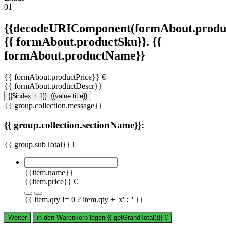
01
{{decodeURIComponent(formAbout.produc
{{ formAbout.productSku}}. {{
formAbout.productName}}
{{ formAbout.productPrice}} €
{{ formAbout.productDescr}}
{{$index + 1}}. {{value.title}}
{{ group.collection.message}}
{{ group.collection.sectionName}}:
{{ group.subTotal}} €
{{item.name}}
{{item.price}} €
{{ item.qty != 0 ? item.qty + 'x' : '' }}
Weiter
in den Warenkorb legen
{{ getGrandTotal()}}
€