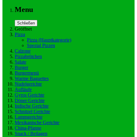
Menu
Schließen
Geöffnet
Pizza
Pizza
(Hauptkategorie)
Spezial Pizzen
Calzone
Pizzabrötchen
Salate
Burger
Burgermenü
Warme Baguettes
Nudelgerichte
Aufläufe
Gyros Gerichte
Döner Gerichte
Indische Gerichte
Schnitzel Gerichte
Lammgerichte
Mexikanische Gerichte
China-Pfanne
Snack / Beilagen