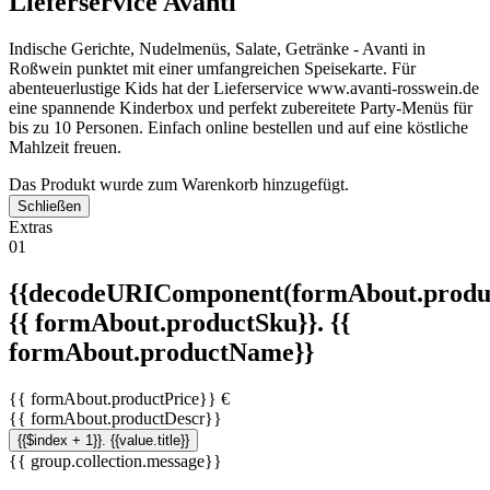
Lieferservice Avanti
Indische Gerichte, Nudelmenüs, Salate, Getränke - Avanti in
Roßwein punktet mit einer umfangreichen Speisekarte. Für
abenteuerlustige Kids hat der Lieferservice www.avanti-rosswein.de
eine spannende Kinderbox und perfekt zubereitete Party-Menüs für
bis zu 10 Personen. Einfach online bestellen und auf eine köstliche
Mahlzeit freuen.
Das Produkt wurde zum Warenkorb hinzugefügt.
Schließen
Extras
01
{{decodeURIComponent(formAbout.produc
{{ formAbout.productSku}}. {{
formAbout.productName}}
{{ formAbout.productPrice}} €
{{ formAbout.productDescr}}
{{$index + 1}}. {{value.title}}
{{ group.collection.message}}