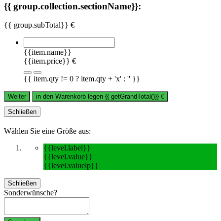
{{ group.collection.sectionName}}:
{{ group.subTotal}} €
{{item.name}}
{{item.price}} €
{{ item.qty != 0 ? item.qty + 'x' : '' }}
Weiter
in den Warenkorb legen
{{ getGrandTotal()}}
€
Schließen
Wählen Sie eine Größe aus:
{{level.label}}
{{level.value}}
{{level.valuelp}}
Schließen
Sonderwünsche?