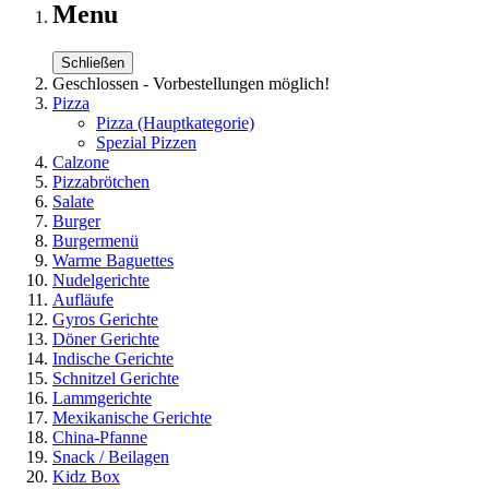
Menu
Schließen
Geschlossen - Vorbestellungen möglich!
Pizza
Pizza
(Hauptkategorie)
Spezial Pizzen
Calzone
Pizzabrötchen
Salate
Burger
Burgermenü
Warme Baguettes
Nudelgerichte
Aufläufe
Gyros Gerichte
Döner Gerichte
Indische Gerichte
Schnitzel Gerichte
Lammgerichte
Mexikanische Gerichte
China-Pfanne
Snack / Beilagen
Kidz Box