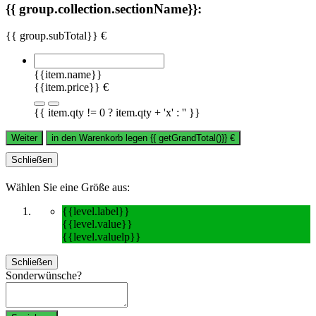
{{ group.collection.sectionName}}:
{{ group.subTotal}} €
{{item.name}}
{{item.price}} €
{{ item.qty != 0 ? item.qty + 'x' : '' }}
Weiter
in den Warenkorb legen
{{ getGrandTotal()}}
€
Schließen
Wählen Sie eine Größe aus:
{{level.label}}
{{level.value}}
{{level.valuelp}}
Schließen
Sonderwünsche?