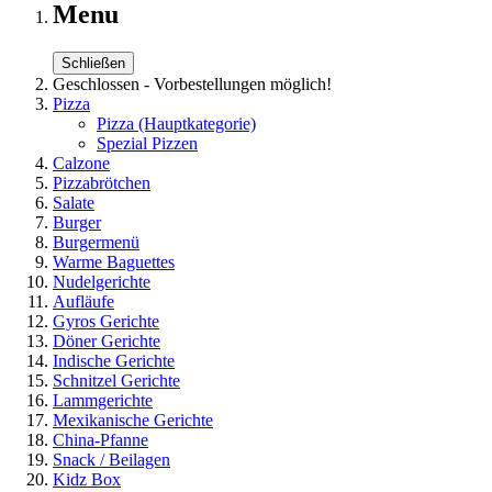
Menu
Schließen
Geschlossen - Vorbestellungen möglich!
Pizza
Pizza
(Hauptkategorie)
Spezial Pizzen
Calzone
Pizzabrötchen
Salate
Burger
Burgermenü
Warme Baguettes
Nudelgerichte
Aufläufe
Gyros Gerichte
Döner Gerichte
Indische Gerichte
Schnitzel Gerichte
Lammgerichte
Mexikanische Gerichte
China-Pfanne
Snack / Beilagen
Kidz Box