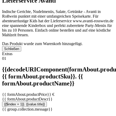
Lieferservice Avanti
Indische Gerichte, Nudelmenüs, Salate, Getränke - Avanti in
Roßwein punktet mit einer umfangreichen Speisekarte. Für
abenteuerlustige Kids hat der Lieferservice www.avanti-rosswein.de
eine spannende Kinderbox und perfekt zubereitete Party-Menüs für
bis zu 10 Personen. Einfach online bestellen und auf eine köstliche
Mahlzeit freuen.
Das Produkt wurde zum Warenkorb hinzugefügt.
Schließen
Extras
01
{{decodeURIComponent(formAbout.produc
{{ formAbout.productSku}}. {{
formAbout.productName}}
{{ formAbout.productPrice}} €
{{ formAbout.productDescr}}
{{$index + 1}}. {{value.title}}
{{ group.collection.message}}